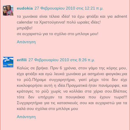
eudokia
27 Φεβρουαρίου 2010 στις 12:21 π.μ.
τα χωνάκια είναι τέλεια ιδέα! τα έχω φτιάξει και για adnent
calendar τα Χριστούγεννα! πολύ ωραίες ιδέες!
μπράβο!
σε ευχαριστώ για το σχόλιο στο μπλογκ μου!
Απάντηση
erifili
27 Φεβρουαρίου 2010 στις 8:26 π.μ.
Καλώς σε βρήκα. Πριν 6 χρόνια, στον γάμο της κόρης μου,
είχα φτιάξει και εγώ λευκά χωνάκια με ασημένιο φιογκάκι,για
το ρύζι.Πήραμε συγχαρητήρια, γιατί μέχρι τότε δεν είχε
κυκλοφορήσει αυτή η ιδέα.Πραγματικά ήταν πανέμορφα, και
κράταγες το ρύζι χωρίς να κολλάει στα χέρια σου.Βλέπεις
τότε δεν υπήρχαν τα πουγκάκια που έχουν τωρα!!!
Συγχαρητήρια για τις κατασκευές σου και ευχαριστώ για τα
καλά σου σχόλια στο μπλόγκ μου
Απάντηση