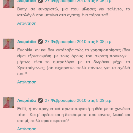
Ανεράιδα
27 Φεβρουαρίου 2010 στις 5:06 μ.μ.
Betty, σε ευχαριστώ, μια που μίλησες για ταλέντο, το
ιστολόγιό σου μπαίνει στα αγαπημένα πάραυτα!!
Απάντηση
Ανεράιδα
27 Φεβρουαρίου 2010 στις 5:08 μ.μ.
Εudokia, αν και δεν κατάλαβα πώς τα χρησιμοποίησες (δεν
είμαι εξοικειωμένη με τους όρους του σκραπμπουκινγκ...
μήπως είναι το ημερολόγιο με τα δωράκια μέχρι τα
Χριστούγεννα;; )σε ευχαριστώ πολύ πάντως για τα σχόλιά
σου!!
Απάντηση
Ανεράιδα
27 Φεβρουαρίου 2010 στις 5:09 μ.μ.
Erifili, ήταν πραγματικά πρωτοποριακή η ιδέα με τα χωνάκια
τότε... Και μ' αρέσει και η διακόσμηση που κάνατε, λευκό και
ασημί, πολύ αριστοκρατικό!
Απάντηση