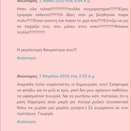
Ανώνυμος
1 Μαΐου 2013 στις 9:44 π.μ.
Ηταν ολα τελεια!!!!!!!!!!!!!!!πολλα συγχαρητηρια!!!!!!!!Εχεις
τρομερο ταλεντο!!!!!!!!Οι ιδεες σου με βοηθησαν παρα
πολυ!!!!!!Εισαι απεκτη και πιανει το χερι σου!!!!!Ελπιζω να μη
σε πειραζει που σου μιλαω στον ενικο!!!!!!!!!!!!!Φιλακια
πολλα!!!!!!!!!!!!!!
Η μεγαλυτερη θαυμαστρια σου!!!
Απάντηση
Ανώνυμος
7 Απριλίου 2015 στις 2:42 π.μ.
Ανεράιδα πολύ ευφάνταστες οι δημιουργίες σου! Σκέφτομαι
να φτιάξω για το ρύζι κι εγώ, γιατί δεν μου αρέσουν καθόλου
τα υφασμάτινα πουγγιά. Να σε ρωτήσω κάτι, πιστεύεις ότι η
μισή διάμετρος είναι μικρή για πουγγί ρυζιού (ουσιαστικά
θέλω να χωράει μια μεγάλη χούφτα.) Σε ευχαριστώ εκ των
προτέρων. Γεωργία
Απάντηση