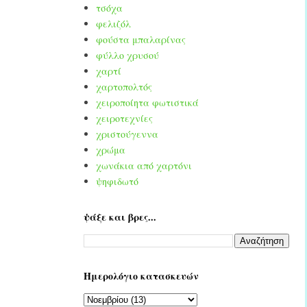
τσόχα
φελιζόλ
φούστα μπαλαρίνας
φύλλο χρυσού
χαρτί
χαρτοπολτός
χειροποίητα φωτιστικά
χειροτεχνίες
χριστούγεννα
χρώμα
χωνάκια από χαρτόνι
ψηφιδωτό
ψάξε και βρες...
Ημερολόγιο κατασκευών