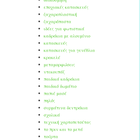
εποχιακές κατασκευές
ζαχαροπλαστική
ζαχαρόπαστα
ιδέες για φωτιστικά
καδράκια με αλουμίνιο
κατασκευές
κατασκευές για γενέθλια
κρακελέ
μεταμορφώσεις
ντεκουπάζ
παιδικά καδράκια
παιδικό δωμάτιο
παπιέ μασέ
πηλός
συρμάτινα δεντράκια
σχολικά
τεχνική χαρτοπετσέτας
το πριν και το μετά
τούρτα