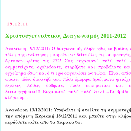
19.12.11
Χριστουγεννιάτικος Διαγωνισμός 2011-2012
Ανανέωση 19/12/2011: Ο διαγωνισμός έληξε χθες το βράδυ, σ
τέλος της ανάρτησης μπορείτε να δείτε όλες τις συμμετοχές
έφτασαν φέτος τις 272! Σας ευχαριστώ πολύ πολύ 
συμμετείχατε, σχολιάσατε, στηρίξατε και προβάλατε κα
εγχείρημα όπως και ό,τι έχω οργανώσει ως τώρα. Είναι απίσ
ωραίες ιδέες διακινήθηκαν, πόσα όμορφα πράγματα φτιάχτ
έξυπνες λύσεις δόθηκαν, πόσο ευρηματικά και ε
λειτουργήσατε!!! Ευχαριστώ πολύ πολύ ξανά....Το βράδυ
κλήρωση....
Ανανέωση 13/12/2011: Υποβάλτε ή στείλτε τη συμμετοχή
την επόμενη Κυριακή 18/12/2011 και μπείτε στην κλήρ
κερδίσετε κάτι από τα παρακάτω: