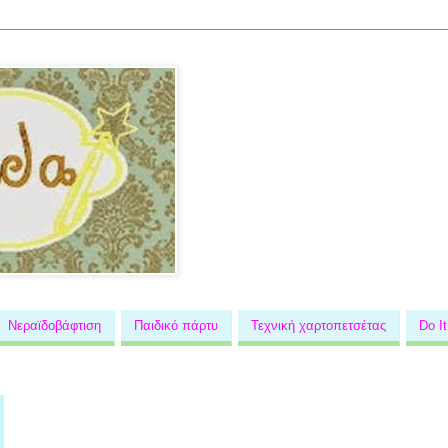
Νεραϊδοβάφτιση
Παιδικό πάρτυ
Τεχνική χαρτοπετσέτας
Dο It