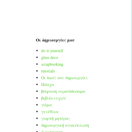
Οι δημιουργίες μου
do it yourself
glass deco
scrapbooking
tutorials
Οι δικές σας δημιουργίες
Πάσχα
βάφτιση νεραϊδόκοσμος
βιβλίο ευχών
γάμος
γενέθλια
γιορτή μητέρας
δημιουργική ανακύκλωση
διακόσμηση